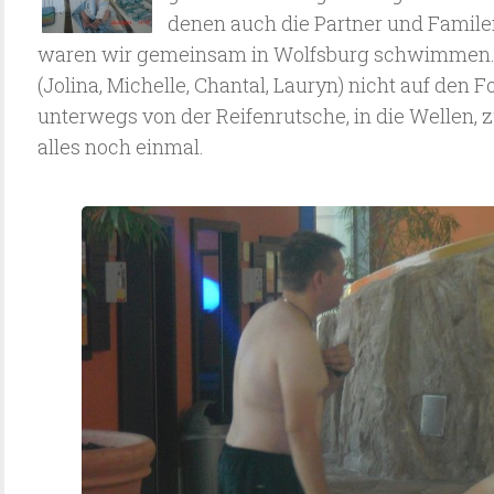
denen auch die Partner und Famile
waren wir gemeinsam in Wolfsburg schwimmen. L
(Jolina, Michelle, Chantal, Lauryn) nicht auf den
unterwegs von der Reifenrutsche, in die Wellen, 
alles noch einmal.