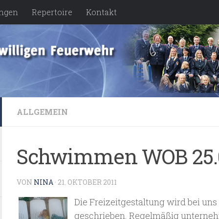
ngen
Repertoire
Kontakt
ALLGEMEIN
Schwimmen WOB 25.0
VON
NINA
·
21. OKTOBER 2011
Die Freizeitgestaltung wird bei u
geschrieben. Regelmäßig unterne