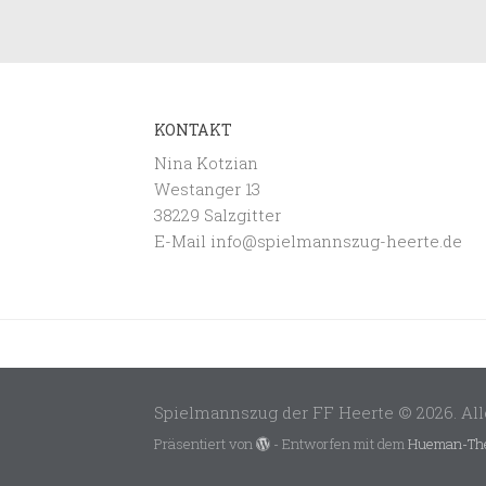
KONTAKT
Nina Kotzian
Westanger 13
38229 Salzgitter
E-Mail info@spielmannszug-heerte.de
Spielmannszug der FF Heerte © 2026. All
Präsentiert von
- Entworfen mit dem
Hueman-Th