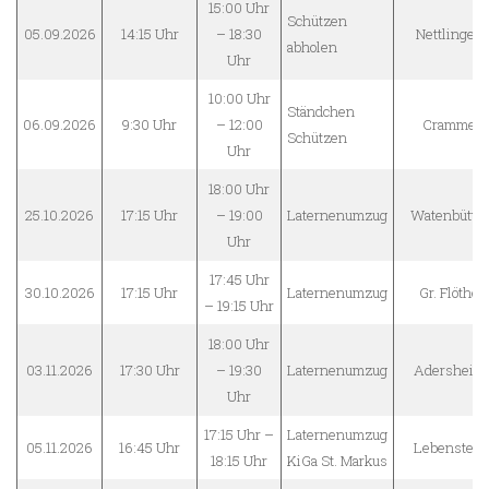
15:00 Uhr
Schützen
05.09.2026
14:15 Uhr
– 18:30
Nettlingen
abholen
Uhr
10:00 Uhr
Ständchen
06.09.2026
9:30 Uhr
– 12:00
Cramme
Schützen
Uhr
18:00 Uhr
25.10.2026
17:15 Uhr
– 19:00
Laternenumzug
Watenbüttel
Uhr
17:45 Uhr
30.10.2026
17:15 Uhr
Laternenumzug
Gr. Flöthe
– 19:15 Uhr
18:00 Uhr
03.11.2026
17:30 Uhr
– 19:30
Laternenumzug
Adersheim
Uhr
17:15 Uhr –
Laternenumzug
05.11.2026
16:45 Uhr
Lebenstedt
18:15 Uhr
KiGa St. Markus