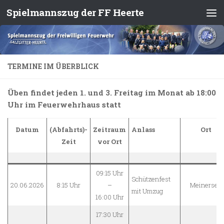
Spielmannszug der FF Heerte
Zum Inhalt springen
TERMINE IM ÜBERBLICK
Üben findet jeden 1. und 3. Freitag im Monat ab 18:00
Uhr im Feuerwehrhaus statt
Datum
(Abfahrts)-
Zeitraum
Anlass
Ort
Zeit
vor Ort
09:15 Uhr
Schützenfest
20.06.2026
8:15 Uhr
–
Meinersen
mit Umzug
16:00 Uhr
17:30 Uhr