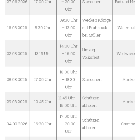
27.06.2026
17:00 Uhr
– 20:00
Ständchen
Bad und Heer
Uhr
09:30 Uhr
Wecken Könige
16.08.2026
8:30 Uhr
– 13:00
mit Frühstück
Watenbüttel
Uhr
bei Müller
14:00 Uhr
Umzug
22.08.2026
13:15 Uhr
– 16:00
Woltwiesch
Volksfest
Uhr
18:00 Uhr
28.08.2026
17:00 Uhr
– 18:30
Ständchen
Almke
Uhr
11:45 Uhr –
Schützen
29.08.2026
10:45 Uhr
Almke
15:00 Uhr
abholen
17:00 Uhr
Schützen
04.09.2026
16:30 Uhr
– 20:00
Cramme
abholen
Uhr