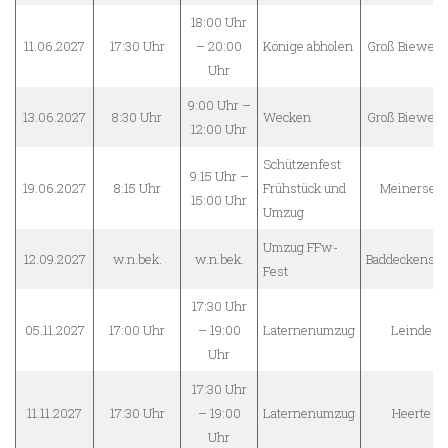
18:00 Uhr
11.06.2027
17:30 Uhr
– 20:00
Könige abholen
Groß Biewen
Uhr
9:00 Uhr –
13.06.2027
8:30 Uhr
Wecken
Groß Biewen
12:00 Uhr
Schützenfest
9:15 Uhr –
19.06.2027
8:15 Uhr
Frühstück und
Meinersen
15:00 Uhr
Umzug
Umzug FFw-
12.09.2027
w.n.bek.
w.n.bek.
Baddeckenste
Fest
17:30 Uhr
05.11.2027
17:00 Uhr
– 19:00
Laternenumzug
Leinde
Uhr
17:30 Uhr
11.11.2027
17:30 Uhr
– 19:00
Laternenumzug
Heerte
Uhr